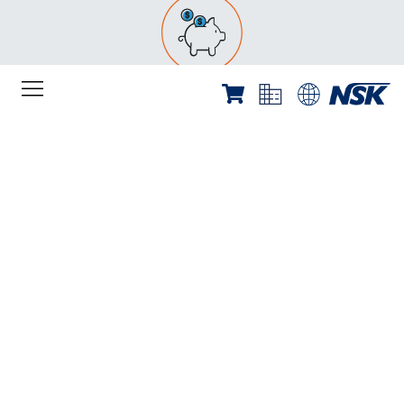
Einen wirtschaftlichen Schaden
Gefälschte Produkte und nicht originale
Ersatzteile haben nicht NSKs gewissenhafte
Qualitätskontrolle hinter sich. Somit erzeugen
Schäden und Fehlfunktionen Kosten und sind
nicht durch eine Garantie abgedeckt.
Wie erkenne ich ein gefälschtes
Produkt?